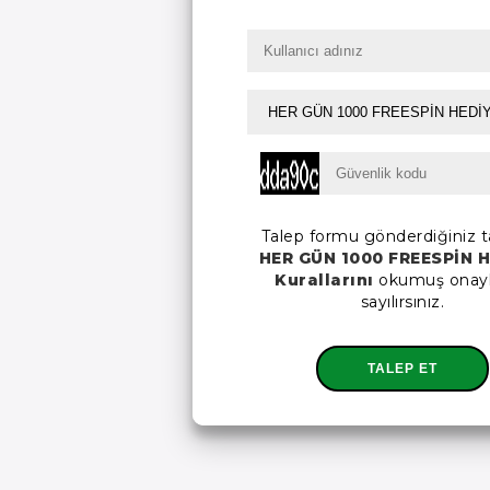
Tekrar Merhaba!
Daha önce talepte bulunduysanız bu
alandan talebinizi sorgulayabilirsiniz.
YENI TALEP OLUŞTUR
Talep formu gönderdiğiniz t
HER GÜN 1000 FREESPİN H
Kurallarını
okumuş onay
sayılırsınız.
TALEP ET